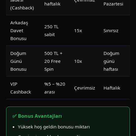
haftalık
Pazartesi
(Cashback)
Arkadaş
250 TL
Davet
15x
Sınırsız
sabit
Bonusu
Doğum
500 TL +
Doğum
Günü
20 Free
10x
günü
Bonusu
Spin
haftası
VIP
%5 – %20
Çevrimsiz
Haftalık
Cashback
arası
✅ Bonus Avantajları
Yüksek hoş geldin bonusu miktarı