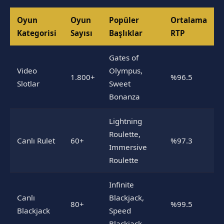
Oyun
Oyun
Popüler
Ortalama
Kategorisi
Sayısı
Başlıklar
RTP
Gates of
Video
Olympus,
1.800+
%96.5
Slotlar
Sweet
Bonanza
Lightning
Roulette,
Canlı Rulet
60+
%97.3
Immersive
Roulette
Infinite
Canlı
Blackjack,
80+
%99.5
Blackjack
Speed
Blackjack