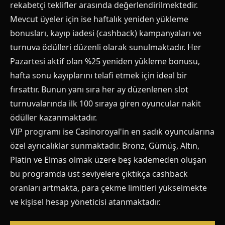
rekabetçi teklifler arasında değerlendirilmektedir.
Mevcut üyeler için ise haftalık yeniden yükleme
bonusları, kayıp iadesi (cashback) kampanyaları ve
turnuva ödülleri düzenli olarak sunulmaktadır. Her
Pazartesi aktif olan %25 yeniden yükleme bonusu,
hafta sonu kayıplarını telafi etmek için ideal bir
fırsattır. Bunun yanı sıra her ay düzenlenen slot
turnuvalarında ilk 100 sıraya giren oyuncular nakit
ödüller kazanmaktadır.
VIP programı ise Casinoroyal'in en sadık oyuncularına
özel ayrıcalıklar sunmaktadır. Bronz, Gümüş, Altın,
Platin ve Elmas olmak üzere beş kademeden oluşan
bu programda üst seviyelere çıktıkça cashback
oranları artmakta, para çekme limitleri yükselmekte
ve kişisel hesap yöneticisi atanmaktadır.