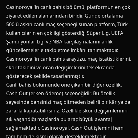
Casinoroyal'in canlı bahis bölümü, platformun en çok
ziyaret edilen alanlarından biridir. Günde ortalama
500'ü aşkın canlı maç seçeneği sunan platform, Türk
kullanıcıların en çok ilgi gösterdiği Süper Lig, UEFA
Şampiyonlar Ligi ve NBA karşılaşmalarını anlık
güncellemelerle takip etme imkânı tanımaktadır.
Casinoroyal'in canlı bahis arayüzü, maç istatistiklerini,
skor takibini ve oran değişimlerini tek ekranda
gösterecek şekilde tasarlanmıştır.
Canlı bahis bölümünde öne çıkan bir diğer özellik,
Cash Out (erken ödeme) seçeneğidir. Bu özellik
sayesinde bahsinizi maç bitmeden belirli bir kâr ya da
zararla kapatabilirsiniz. Özellikle skor değişimlerinin
sık yaşandığı maçlarda bu araç büyük avantaj
sağlamaktadır. Casinoroyal, Cash Out işlemini hem
tam hem de kısmi olarak desteklemektedir.