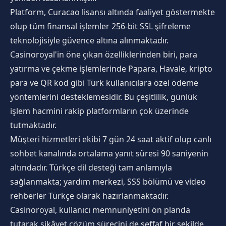
Platform, Curacao lisansı altında faaliyet göstermekte
olup tüm finansal işlemler 256-bit SSL şifreleme
teknolojisiyle güvence altına alınmaktadır.
Casinoroyal'in öne çıkan özelliklerinden biri, para
yatırma ve çekme işlemlerinde Papara, Havale, kripto
para ve QR kod gibi Türk kullanıcılara özel ödeme
yöntemlerini desteklemesidir. Bu çeşitlilik, günlük
işlem hacmini rakip platformların çok üzerinde
tutmaktadır.
Müşteri hizmetleri ekibi 7 gün 24 saat aktif olup canlı
sohbet kanalında ortalama yanıt süresi 90 saniyenin
altındadır. Türkçe dil desteği tam anlamıyla
sağlanmakta; yardım merkezi, SSS bölümü ve video
rehberler Türkçe olarak hazırlanmaktadır.
Casinoroyal, kullanıcı memnuniyetini ön planda
tutarak şikâyet çözüm sürecini de şeffaf bir şekilde