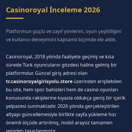
Casinoroyal İnceleme 2026
Platformun güçlü ve zayıf yönlerini, oyun çeşitliliğini
ve kullanıcı deneyimini kapsamlı biçimde ele aldık.
Casinoroyal, 2018 yılında faaliyete geçmiş ve kısa
sürede Türk oyuncuların gözdesi haline gelmiş bir
platformdur. Güncel giriş adresi olan
tr.casinoroyalgirisyolu.store
üzerinden erişilebilen
bu site, hem spor bahisleri hem de casino oyunları
konusunda rakiplerine kıyasla oldukça geniş bir içerik
yelpazesi sunmaktadır. 2026 yılında gerçekleştirilen
altyapı güncellemesiyle birlikte sayfa yükleme hızı
önemli ölçüde artırılmış, mobil arayüz tamamen
yeniden tasarlanmıştır.