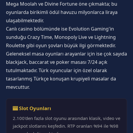
Mega Moolah ve Divine Fortune öne çıkmakta; bu
oyunlarda birikimli ödül havuzu milyonlarca liraya
ulaşabilmektedir.
Canlı casino bölümünde ise Evolution Gaming'in
sunduğu Crazy Time, Monopoly Live ve Lightning
Roulette gibi oyun şovları büyük ilgi görmektedir.
Geleneksel masa oyunları arayanlar için ise çok sayıda
blackjack, baccarat ve poker masası 7/24 açık
tutulmaktadır. Türk oyuncular için özel olarak
tasarlanmış Türkçe konuşan krupiyeli masalar da
mevcuttur.
🎰 Slot Oyunları
2.100'den fazla slot oyunu arasından klasik, video ve
jackpot slotlarını keşfedin. RTP oranları %94 ile %98