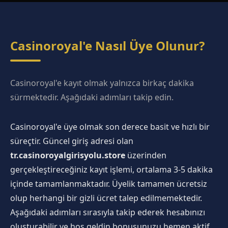
Casinoroyal'e Nasıl Üye Olunur?
Casinoroyal'e kayıt olmak yalnızca birkaç dakika
sürmektedir. Aşağıdaki adımları takip edin.
Casinoroyal'e üye olmak son derece basit ve hızlı bir
süreçtir. Güncel giriş adresi olan
tr.casinoroyalgirisyolu.store
üzerinden
gerçekleştireceğiniz kayıt işlemi, ortalama 3-5 dakika
içinde tamamlanmaktadır. Üyelik tamamen ücretsiz
olup herhangi bir gizli ücret talep edilmemektedir.
Aşağıdaki adımları sırasıyla takip ederek hesabınızı
oluşturabilir ve hoş geldin bonusunuzu hemen aktif