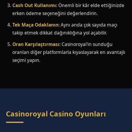
Cash Out Kullanımı:
Önemli bir kâr elde ettiğinizde
erken ödeme seçeneğini değerlendirin.
Tek Maça Odaklanın:
Aynı anda çok sayıda maçı
takip etmek dikkat dağınıklığına yol açabilir.
Oran Karşılaştırması:
Casinoroyal'in sunduğu
oranları diğer platformlarla kıyaslayarak en avantajlı
seçimi yapın.
Casinoroyal Casino Oyunları