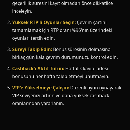
geçerlilik süresini kayıt olmadan önce dikkatlice
inceleyin.
Yüksek RTP'li Oyunlar Seçin:
Çevrim şartını
tamamlamak için RTP oranı %96'nın üzerindeki
oyunları tercih edin.
Süreyi Takip Edin:
Bonus süresinin dolmasına
birkaç gün kala çevrim durumunuzu kontrol edin.
Cashback'i Aktif Tutun:
Haftalık kayıp iadesi
bonusunu her hafta talep etmeyi unutmayın.
VIP'e Yükselmeye Çalışın:
Düzenli oyun oynayarak
VIP seviyenizi artırın ve daha yüksek cashback
oranlarından yararlanın.