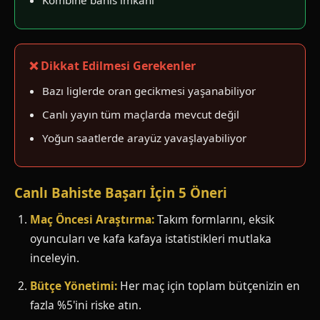
Kombine bahis imkânı
❌ Dikkat Edilmesi Gerekenler
Bazı liglerde oran gecikmesi yaşanabiliyor
Canlı yayın tüm maçlarda mevcut değil
Yoğun saatlerde arayüz yavaşlayabiliyor
Canlı Bahiste Başarı İçin 5 Öneri
Maç Öncesi Araştırma:
Takım formlarını, eksik
oyuncuları ve kafa kafaya istatistikleri mutlaka
inceleyin.
Bütçe Yönetimi:
Her maç için toplam bütçenizin en
fazla %5'ini riske atın.