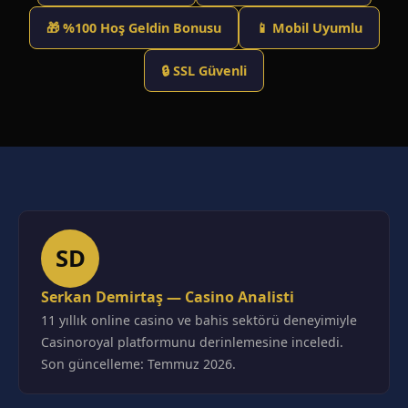
🎁 %100 Hoş Geldin Bonusu
📱 Mobil Uyumlu
🔒 SSL Güvenli
SD
Serkan Demirtaş — Casino Analisti
11 yıllık online casino ve bahis sektörü deneyimiyle
Casinoroyal platformunu derinlemesine inceledi.
Son güncelleme: Temmuz 2026.