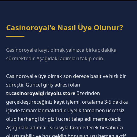
Casinoroyal'e Nasıl Üye Olunur?
Casinoroyal'e kayıt olmak yalnızca birkaç dakika
sürmektedir. Aşağıdaki adımları takip edin.
Casinoroyal'e üye olmak son derece basit ve hızlı bir
süreçtir. Güncel giriş adresi olan
tr.casinoroyalgirisyolu.store
üzerinden
gerçekleştireceğiniz kayıt işlemi, ortalama 3-5 dakika
içinde tamamlanmaktadır. Üyelik tamamen ücretsiz
olup herhangi bir gizli ücret talep edilmemektedir.
Aşağıdaki adımları sırasıyla takip ederek hesabınızı
oluşturabilir ve hoş geldin bonusunuzu hemen aktif