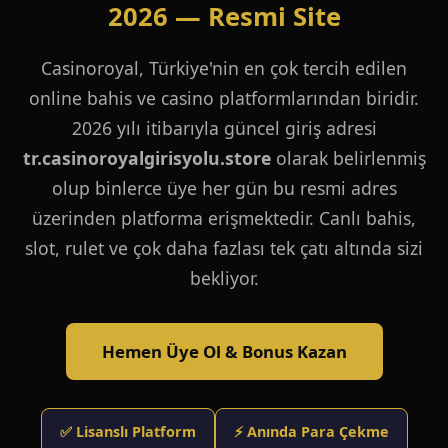
2026 — Resmi Site
Casinoroyal, Türkiye'nin en çok tercih edilen
online bahis ve casino platformlarından biridir.
2026 yılı itibarıyla güncel giriş adresi
tr.casinoroyalgirisyolu.store
olarak belirlenmiş
olup binlerce üye her gün bu resmi adres
üzerinden platforma erişmektedir. Canlı bahis,
slot, rulet ve çok daha fazlası tek çatı altında sizi
bekliyor.
Hemen Üye Ol & Bonus Kazan
✅ Lisanslı Platform
⚡ Anında Para Çekme