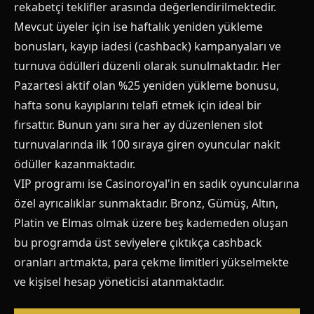
rekabetçi teklifler arasında değerlendirilmektedir.
Mevcut üyeler için ise haftalık yeniden yükleme
bonusları, kayıp iadesi (cashback) kampanyaları ve
turnuva ödülleri düzenli olarak sunulmaktadır. Her
Pazartesi aktif olan %25 yeniden yükleme bonusu,
hafta sonu kayıplarını telafi etmek için ideal bir
fırsattır. Bunun yanı sıra her ay düzenlenen slot
turnuvalarında ilk 100 sıraya giren oyuncular nakit
ödüller kazanmaktadır.
VIP programı ise Casinoroyal'in en sadık oyuncularına
özel ayrıcalıklar sunmaktadır. Bronz, Gümüş, Altın,
Platin ve Elmas olmak üzere beş kademeden oluşan
bu programda üst seviyelere çıktıkça cashback
oranları artmakta, para çekme limitleri yükselmekte
ve kişisel hesap yöneticisi atanmaktadır.