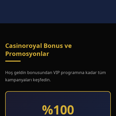
Casinoroyal Bonus ve
Promosyonlar
Hoş geldin bonusundan VIP programına kadar tüm
kampanyaları keşfedin.
%100