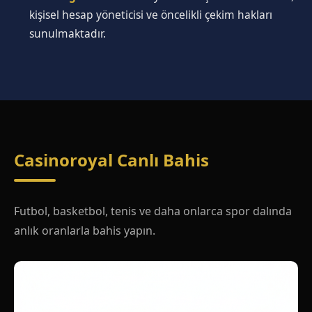
kişisel hesap yöneticisi ve öncelikli çekim hakları
sunulmaktadır.
Casinoroyal Canlı Bahis
Futbol, basketbol, tenis ve daha onlarca spor dalında
anlık oranlarla bahis yapın.