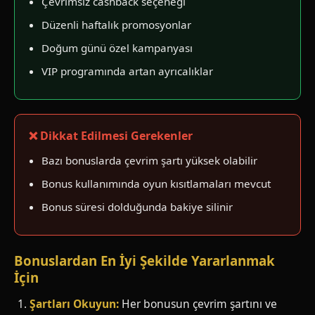
Çevrimsiz cashback seçeneği
Düzenli haftalık promosyonlar
Doğum günü özel kampanyası
VIP programında artan ayrıcalıklar
❌ Dikkat Edilmesi Gerekenler
Bazı bonuslarda çevrim şartı yüksek olabilir
Bonus kullanımında oyun kısıtlamaları mevcut
Bonus süresi dolduğunda bakiye silinir
Bonuslardan En İyi Şekilde Yararlanmak
İçin
Şartları Okuyun:
Her bonusun çevrim şartını ve