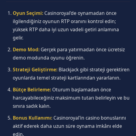
Oyun Seçimi:
Casinoroyal'de oynamadan önce
ilgilendiğiniz oyunun RTP oranını kontrol edin;
yüksek RTP daha iyi uzun vadeli getiri anlamına
gelir.
Demo Mod:
Gerçek para yatırmadan önce ücretsiz
demo modunda oyunu öğrenin.
Strateji Geliştirme:
Blackjack gibi strateji gerektiren
oyunlarda temel strateji kartlarından yararlanın.
Bütçe Belirleme:
Oturum başlamadan önce
harcayabileceğiniz maksimum tutarı belirleyin ve bu
sınıra sadık kalın.
Bonus Kullanımı:
Casinoroyal'in casino bonuslarını
aktif ederek daha uzun süre oynama imkânı elde
edin.