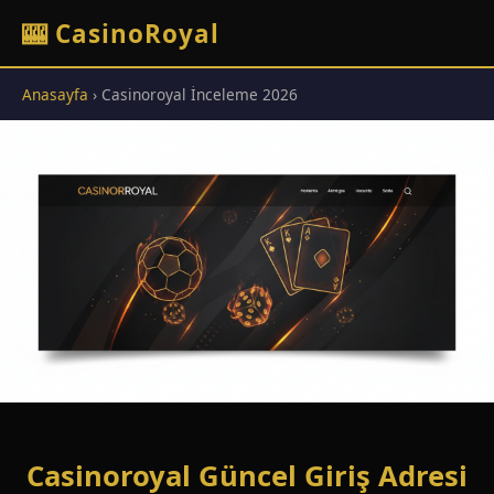
🎰 CasinoRoyal
Anasayfa
› Casinoroyal İnceleme 2026
Casinoroyal Güncel Giriş Adresi