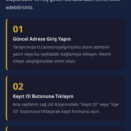
edebilirsiniz.
01
Güncel Adrese Giriş Yapın
Tarayıcınıza tr.casinoroyalgirisyolu.store adresini
yazın veya bu sayfadaki bağlantıya tıklayın. Resmi
siteye ulaştığınızdan emin olun.
02
Kayıt Ol Butonuna Tıklayın
Ana sayfanın sağ üst köşesindeki "Kayıt Ol" veya "Üye
Ol" butonuna tıklayarak kayıt formunu açın.