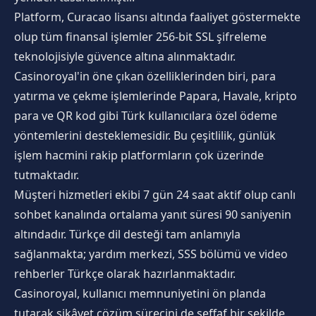
Platform, Curacao lisansı altında faaliyet göstermekte
olup tüm finansal işlemler 256-bit SSL şifreleme
teknolojisiyle güvence altına alınmaktadır.
Casinoroyal'in öne çıkan özelliklerinden biri, para
yatırma ve çekme işlemlerinde Papara, Havale, kripto
para ve QR kod gibi Türk kullanıcılara özel ödeme
yöntemlerini desteklemesidir. Bu çeşitlilik, günlük
işlem hacmini rakip platformların çok üzerinde
tutmaktadır.
Müşteri hizmetleri ekibi 7 gün 24 saat aktif olup canlı
sohbet kanalında ortalama yanıt süresi 90 saniyenin
altındadır. Türkçe dil desteği tam anlamıyla
sağlanmakta; yardım merkezi, SSS bölümü ve video
rehberler Türkçe olarak hazırlanmaktadır.
Casinoroyal, kullanıcı memnuniyetini ön planda
tutarak şikâyet çözüm sürecini de şeffaf bir şekilde