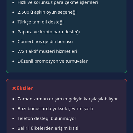
Hızlı ve sorunsuz para çekme işlemleri
2.500'ü aşkın oyun seçeneği
Türkçe tam dil desteği
Papara ve kripto para desteği
Cömert hoş geldin bonusu
7/24 aktif müşteri hizmetleri
Düzenli promosyon ve turnuvalar
❌ Eksiler
Zaman zaman erişim engeliyle karşılaşılabiliyor
Bazı bonuslarda yüksek çevrim şartı
Telefon desteği bulunmuyor
Belirli ülkelerden erişim kısıtlı