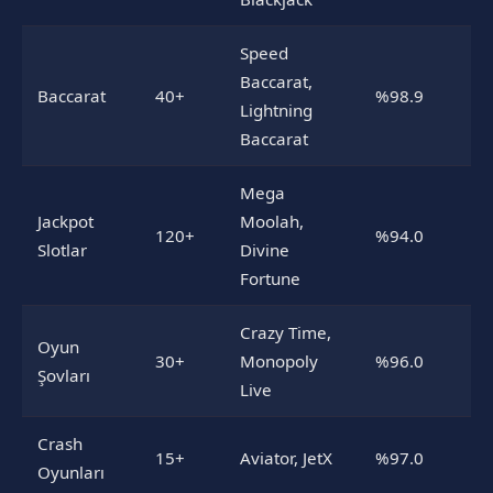
Speed
Baccarat,
Baccarat
40+
%98.9
Lightning
Baccarat
Mega
Jackpot
Moolah,
120+
%94.0
Slotlar
Divine
Fortune
Crazy Time,
Oyun
30+
Monopoly
%96.0
Şovları
Live
Crash
15+
Aviator, JetX
%97.0
Oyunları