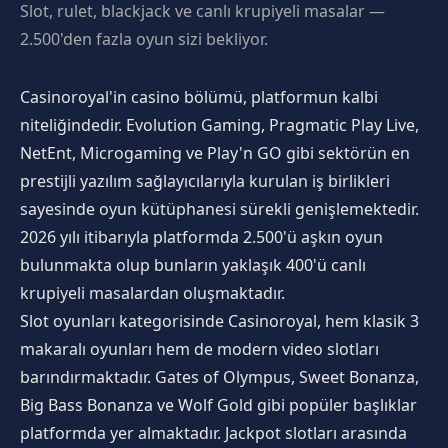
Slot, rulet, blackjack ve canlı krupiyeli masalar —
2.500'den fazla oyun sizi bekliyor.
Casinoroyal'in casino bölümü, platformun kalbi
niteliğindedir. Evolution Gaming, Pragmatic Play Live,
NetEnt, Microgaming ve Play'n GO gibi sektörün en
prestijli yazılım sağlayıcılarıyla kurulan iş birlikleri
sayesinde oyun kütüphanesi sürekli genişlemektedir.
2026 yılı itibarıyla platformda 2.500'ü aşkın oyun
bulunmakta olup bunların yaklaşık 400'ü canlı
krupiyeli masalardan oluşmaktadır.
Slot oyunları kategorisinde Casinoroyal, hem klasik 3
makaralı oyunları hem de modern video slotları
barındırmaktadır. Gates of Olympus, Sweet Bonanza,
Big Bass Bonanza ve Wolf Gold gibi popüler başlıklar
platformda yer almaktadır. Jackpot slotları arasında