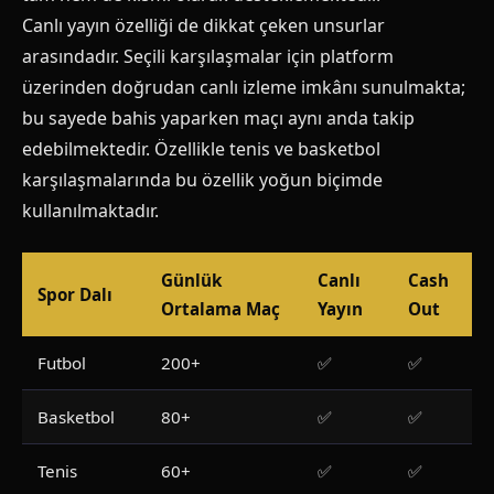
Canlı yayın özelliği de dikkat çeken unsurlar
arasındadır. Seçili karşılaşmalar için platform
üzerinden doğrudan canlı izleme imkânı sunulmakta;
bu sayede bahis yaparken maçı aynı anda takip
edebilmektedir. Özellikle tenis ve basketbol
karşılaşmalarında bu özellik yoğun biçimde
kullanılmaktadır.
Günlük
Canlı
Cash
Spor Dalı
Ortalama Maç
Yayın
Out
Futbol
200+
✅
✅
Basketbol
80+
✅
✅
Tenis
60+
✅
✅