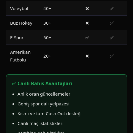
Voleybol
40+
❌
✅
Buz Hokeyi
30+
❌
✅
E-Spor
50+
✅
✅
Amerikan
20+
❌
✅
Futbolu
✅ Canlı Bahis Avantajları
Anlık oran güncellemeleri
Geniş spor dalı yelpazesi
Kısmi ve tam Cash Out desteği
Canlı maç istatistikleri