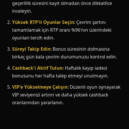
geçerlilik süresini kayıt olmadan önce dikkatlice
inceleyin.
Yüksek RTP'li Oyunlar Seçin:
Çevrim şartını
tamamlamak için RTP oranı %96'nın üzerindeki
oyunları tercih edin.
Süreyi Takip Edin:
Bonus süresinin dolmasına
birkaç gün kala çevrim durumunuzu kontrol edin.
Cashback'i Aktif Tutun:
Haftalık kayıp iadesi
bonusunu her hafta talep etmeyi unutmayın.
VIP'e Yükselmeye Çalışın:
Düzenli oyun oynayarak
VIP seviyenizi artırın ve daha yüksek cashback
oranlarından yararlanın.