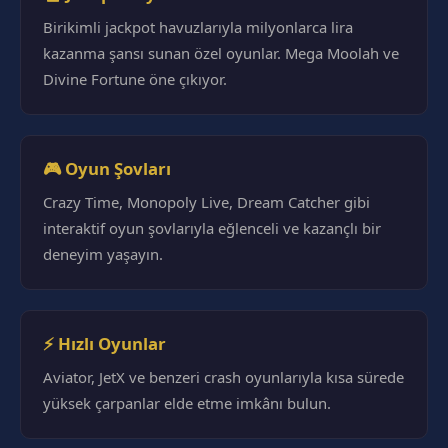
Birikimli jackpot havuzlarıyla milyonlarca lira
kazanma şansı sunan özel oyunlar. Mega Moolah ve
Divine Fortune öne çıkıyor.
🎮 Oyun Şovları
Crazy Time, Monopoly Live, Dream Catcher gibi
interaktif oyun şovlarıyla eğlenceli ve kazançlı bir
deneyim yaşayın.
⚡ Hızlı Oyunlar
Aviator, JetX ve benzeri crash oyunlarıyla kısa sürede
yüksek çarpanlar elde etme imkânı bulun.