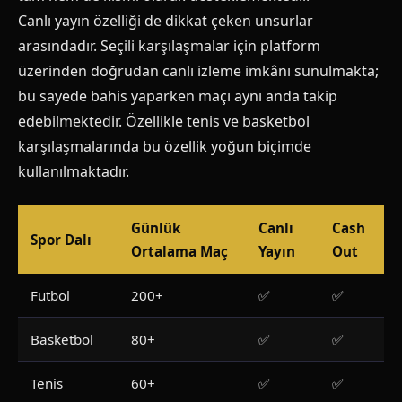
Canlı yayın özelliği de dikkat çeken unsurlar
arasındadır. Seçili karşılaşmalar için platform
üzerinden doğrudan canlı izleme imkânı sunulmakta;
bu sayede bahis yaparken maçı aynı anda takip
edebilmektedir. Özellikle tenis ve basketbol
karşılaşmalarında bu özellik yoğun biçimde
kullanılmaktadır.
Günlük
Canlı
Cash
Spor Dalı
Ortalama Maç
Yayın
Out
Futbol
200+
✅
✅
Basketbol
80+
✅
✅
Tenis
60+
✅
✅