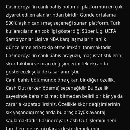
Casinoroyal'in canlı bahis bölümü, platformun en çok
ziyaret edilen alanlarından biridir. Günde ortalama
500'ü aşkın canlı maç seçeneği sunan platform, Türk
kullanıcıların en çok ilgi gösterdiği Süper Lig, UEFA
Şampiyonlar Ligi ve NBA karşılaşmalarını anlık
güncellemelerle takip etme imkânı tanımaktadır.
Casinoroyal'in canlı bahis arayüzü, maç istatistiklerini,
skor takibini ve oran değişimlerini tek ekranda
gösterecek şekilde tasarlanmıştır.
Canlı bahis bölümünde öne çıkan bir diğer özellik,
Cash Out (erken ödeme) seçeneğidir. Bu özellik
sayesinde bahsinizi maç bitmeden belirli bir kâr ya da
zararla kapatabilirsiniz. Özellikle skor değişimlerinin
sık yaşandığı maçlarda bu araç büyük avantaj
sağlamaktadır. Casinoroyal, Cash Out işlemini hem
tam hem de kısmi olarak desteklemektedir.