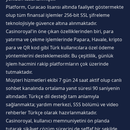
Platform, Curacao lisansı altında faaliyet göstermekte
olup tüm finansal işlemler 256-bit SSL şifreleme
teknolojisiyle güvence altına alınmaktadır.
Casinoroyal'in öne çıkan özelliklerinden biri, para
yatırma ve çekme işlemlerinde Papara, Havale, kripto
para ve QR kod gibi Türk kullanıcılara özel ödeme
yöntemlerini desteklemesidir. Bu çeşitlilik, günlük
işlem hacmini rakip platformların çok üzerinde
tutmaktadır.
Müşteri hizmetleri ekibi 7 gün 24 saat aktif olup canlı
sohbet kanalında ortalama yanıt süresi 90 saniyenin
altındadır. Türkçe dil desteği tam anlamıyla
sağlanmakta; yardım merkezi, SSS bölümü ve video
rehberler Türkçe olarak hazırlanmaktadır.
Casinoroyal, kullanıcı memnuniyetini ön planda
tutarak şikâyet çözüm sürecini de şeffaf bir şekilde