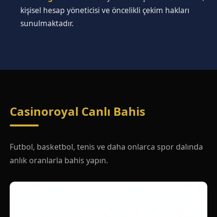
kişisel hesap yöneticisi ve öncelikli çekim hakları
sunulmaktadır.
Casinoroyal Canlı Bahis
Futbol, basketbol, tenis ve daha onlarca spor dalında
anlık oranlarla bahis yapın.