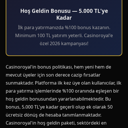
Hoş Geldin Bonusu — 5.000 TL'ye
Kadar
İlk para yatırmanızda %100 bonus kazanın.
Minimum 100 TL yatırım yeterli. Casinoroyal'e
özel 2026 kampanyası!
Casinoroyal'in bonus politikası, hem yeni hem de
mevcut üyeler için son derece cazip fırsatlar
sunmaktadır. Platforma ilk kez üye olan kullanıcılar, ilk
para yatırma işlemlerinde %100 oranında eşleşen bir
hoş geldin bonusundan yararlanabilmektedir. Bu
bonus, 5.000 TL'ye kadar geçerli olup ek olarak 50
ücretsiz dönüş de hesaba tanımlanmaktadır.
Casinoroyal'in hoş geldin paketi, sektördeki en