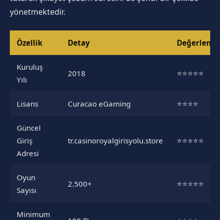
yönetmektedir.
Özellik
Detay
Değerlend
Kuruluş
2018
⭐⭐⭐⭐⭐
Yılı
Lisans
Curacao eGaming
⭐⭐⭐⭐
Güncel
Giriş
tr.casinoroyalgirisyolu.store
⭐⭐⭐⭐⭐
Adresi
Oyun
2.500+
⭐⭐⭐⭐⭐
Sayısı
Minimum